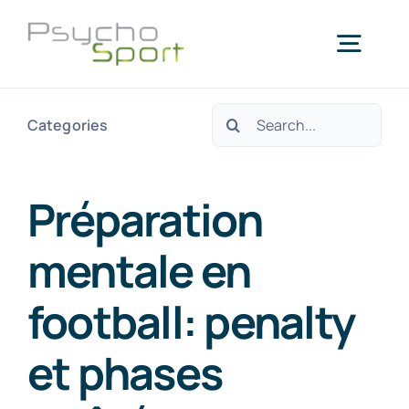
Passer
au
Togg
contenu
Navig
Rechercher:
Categories
Accueil
Qui sommes-nous?
Préparation
mentale en
Services
football: penalty
Blog
et phases
Agenda