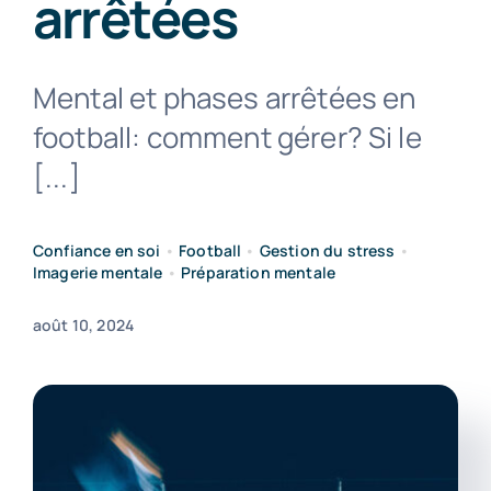
arrêtées
Mental et phases arrêtées en
football: comment gérer? Si le
Nous contacter
[...]
Confiance en soi
•
Football
•
Gestion du stress
•
Imagerie mentale
•
Préparation mentale
août 10, 2024